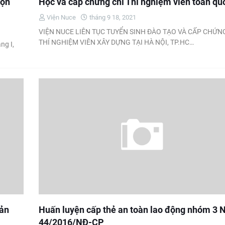
rọn
Học và cấp chứng chỉ Thí nghiệm viên toàn qu
Viện Nuce
tháng 9 18, 2021
VIỆN NUCE LIÊN TỤC TUYỂN SINH ĐÀO TẠO VÀ CẤP CHỨN
THÍ NGHIỆM VIÊN XÂY DỰNG TẠI HÀ NỘI, TP.HC…
ng I,
bản
Huấn luyện cấp thẻ an toàn lao động nhóm 3 
44/2016/NĐ-CP