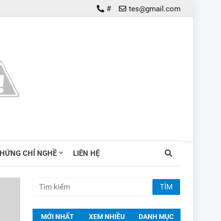
#
tes@gmail.com
HỨNG CHỈ NGHỀ
LIÊN HỆ
MỚI NHẤT
XEM NHIỀU
DANH MỤC