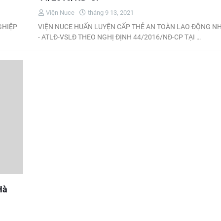
Viện Nuce
tháng 9 13, 2021
GHIỆP
VIỆN NUCE HUẤN LUYỆN CẤP THẺ AN TOÀN LAO ĐỘNG N
- ATLĐ-VSLĐ THEO NGHỊ ĐỊNH 44/2016/NĐ-CP TẠI …
Hà