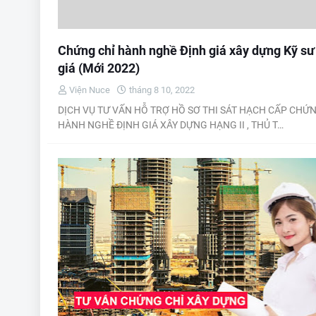
Chứng chỉ hành nghề Định giá xây dựng Kỹ sư
giá (Mới 2022)
Viện Nuce
tháng 8 10, 2022
DỊCH VỤ TƯ VẤN HỖ TRỢ HỒ SƠ THI SÁT HẠCH CẤP CHỨN
HÀNH NGHỀ ĐỊNH GIÁ XÂY DỰNG HẠNG II , THỦ T…