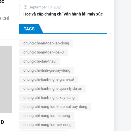
ốc
September 10, 2021
Học và cấp chứng chỉ Vận hành lái máy xúc
G CHỈ
TAGS
chung-chi-an-toan-lao-dong
chung-chi-an-toan-loai-3
chung-chi-dau-thau
chung-chi-dinh-gia-xay-dung
chung-chi-hanh-nghe-giam-sat
chung-chi-hanh-nghe-quan-ly-du-an
chung-chi-hanh-nghe-xay-dung
chung-chi-nang-luc-khao-sat-xay-dung
chung-chi-nang-luc-thi-cong
NĐ
chung-chi-nang-luc-xay-dung